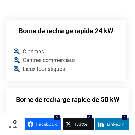
Borne de recharge rapide 24 kW
Cinémas
Centres commerciaux
Lieux touristiques
Borne de recharge rapide de 50 kW
0
0
0
Grands axes routiers
0
Facebook
Twitter
LinkedIn
SHARES